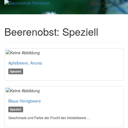
07643 91 20 50
Toggl
Postfach
navig
Beerenobst: Speziell
Apfelbeere, Aronia
Speziell
Blaue Honigbeere
Speziell
Geschmack und Farbe der Frucht der Heidelbeere …