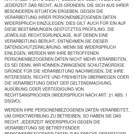
JEDERZEIT DAS RECHT, AUS GRÜNDEN, DIE SICH AUS IHRER
BESONDEREN SITUATION ERGEBEN, GEGEN DIE
VERARBEITUNG IHRER PERSONENBEZOGENEN DATEN
WIDERSPRUCH EINZULEGEN; DIES GILT AUCH FÜR EIN AUF
DIESE BESTIMMUNGEN GESTÜTZTES PROFILING. DIE
JEWEILIGE RECHTSGRUNDLAGE, AUF DENEN EINE
VERARBEITUNG BERUHT, ENTNEHMEN SIE DIESER
DATENSCHUTZERKLÄRUNG. WENN SIE WIDERSPRUCH
EINLEGEN, WERDEN WIR IHRE BETROFFENEN
PERSONENBEZOGENEN DATEN NICHT MEHR VERARBEITEN,
ES SEI DENN, WIR KÖNNEN ZWINGENDE SCHUTZWÜRDIGE
GRÜNDE FÜR DIE VERARBEITUNG NACHWEISEN, DIE IHRE
INTERESSEN, RECHTE UND FREIHEITEN ÜBERWIEGEN ODER
DIE VERARBEITUNG DIENT DER GELTENDMACHUNG,
AUSÜBUNG ODER VERTEIDIGUNG VON
RECHTSANSPRÜCHEN (WIDERSPRUCH NACH ART. 21 ABS. 1
DSGVO).
WERDEN IHRE PERSONENBEZOGENEN DATEN VERARBEITET,
UM DIREKTWERBUNG ZU BETREIBEN, SO HABEN SIE DAS
RECHT, JEDERZEIT WIDERSPRUCH GEGEN DIE
VERARBEITUNG SIE BETREFFENDER
PERSONENBEZOGENER DATEN ZUM ZWECKE DERARTIGER