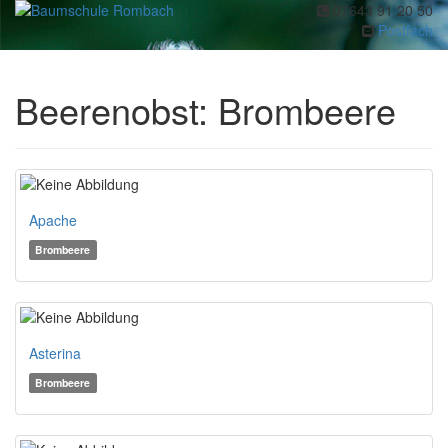
07643 91 20 50
Toggl
Postfach
navig
Beerenobst: Brombeere
Apache
Brombeere
Asterina
Brombeere