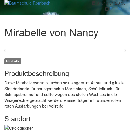
07643 91 20 50
Toggl
Postfach
navig
Mirabelle von Nancy
Mirabelle
Produktbeschreibung
Diese Mirabellensorte ist schon seit langem im Anbau und gilt als
Standartsorte für hausgemachte Marmelade, Schüttelfrucht für
Schnapsbrenner und sollte wegen des steilen Wuchses in die
Waagerechte gebracht werden. Massenträger mit wundervollen
roten Ausfärbungen bei Vollreife.
Standort