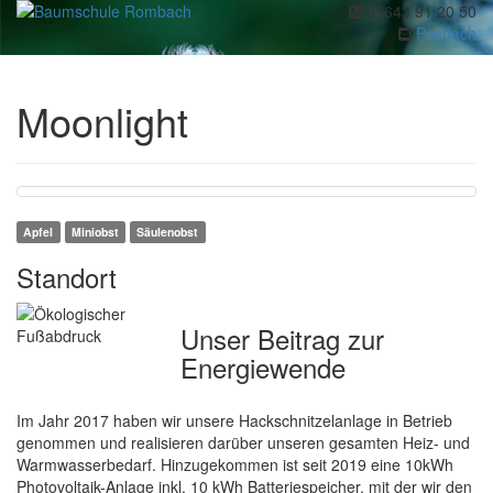
07643 91 20 50
Toggl
Postfach
navig
Moonlight
Apfel
Miniobst
Säulenobst
Standort
Unser Beitrag zur
Energiewende
Im Jahr 2017 haben wir unsere Hackschnitzelanlage in Betrieb
genommen und realisieren darüber unseren gesamten Heiz- und
Warmwasserbedarf. Hinzugekommen ist seit 2019 eine 10kWh
Photovoltaik-Anlage inkl. 10 kWh Batteriespeicher, mit der wir den