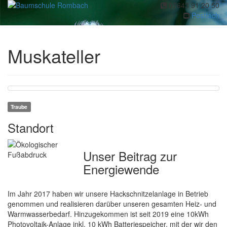
07643 91 20 50
Toggl
Postfach
navig
Muskateller
Traube
Standort
Unser Beitrag zur
Energiewende
Im Jahr 2017 haben wir unsere Hackschnitzelanlage in Betrieb
genommen und realisieren darüber unseren gesamten Heiz- und
Warmwasserbedarf. Hinzugekommen ist seit 2019 eine 10kWh
Photovoltaik-Anlage inkl. 10 kWh Batteriespeicher, mit der wir den