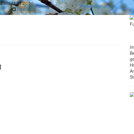
07643 91 20 50
Aktuelles
Ferienwohnungen
Postfach
Im
Be
g
t
Hi
An
St