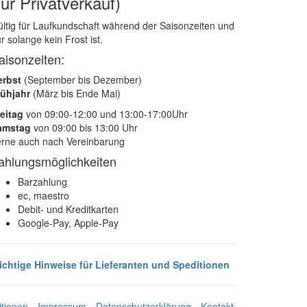
für Privatverkauf)
ltig für Laufkundschaft während der Saisonzeiten und
r solange kein Frost ist.
aisonzeiten:
erbst
(September bis Dezember)
rühjahr
(März bis Ende Mai)
eitag
von 09:00-12:00 und 13:00-17:00Uhr
amstag
von 09:00 bis 13:00 Uhr
rne auch nach Vereinbarung
ahlungsmöglichkeiten
Barzahlung
ec, maestro
Debit- und Kreditkarten
Google-Pay, Apple-Pay
ichtige Hinweise für Lieferanten und Speditionen
tionen
Impressum
Datenschutzerklärung
Kontakt