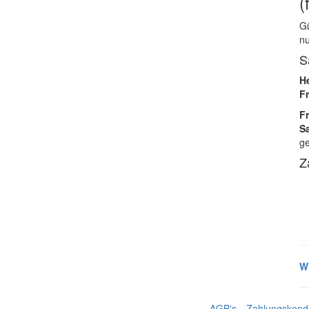
(
Gü
nu
S
H
F
Fr
S
ge
Z
W
AGB's
Zahlungskondi