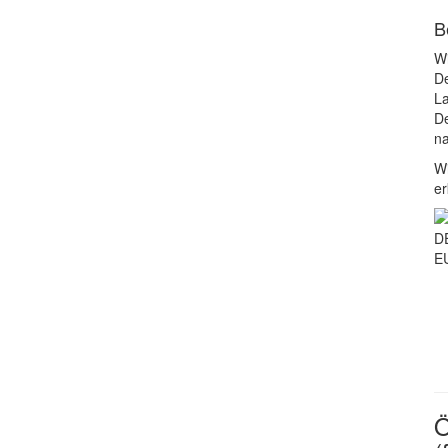
B
Wi
De
La
De
na
Wi
er
D
EU
Ö