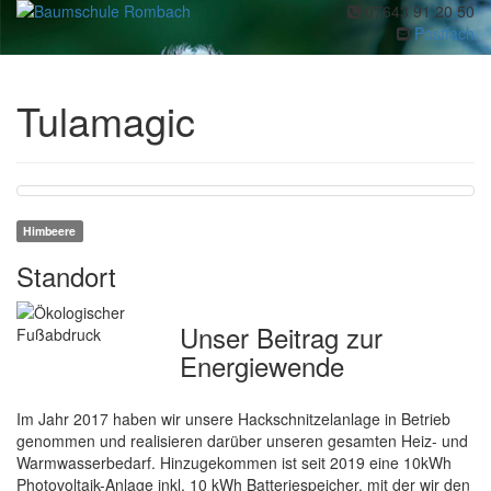
07643 91 20 50
Toggl
Postfach
navig
Tulamagic
Himbeere
Standort
Unser Beitrag zur
Energiewende
Im Jahr 2017 haben wir unsere Hackschnitzelanlage in Betrieb
genommen und realisieren darüber unseren gesamten Heiz- und
Warmwasserbedarf. Hinzugekommen ist seit 2019 eine 10kWh
Photovoltaik-Anlage inkl. 10 kWh Batteriespeicher, mit der wir den