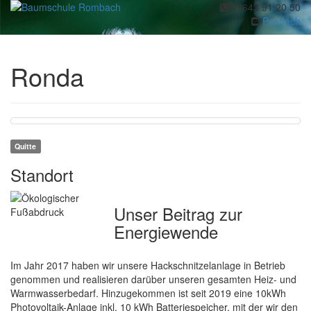
07643 91 20 50
Toggl
Postfach
navig
Ronda
Quitte
Standort
Unser Beitrag zur
Energiewende
Im Jahr 2017 haben wir unsere Hackschnitzelanlage in Betrieb
genommen und realisieren darüber unseren gesamten Heiz- und
Warmwasserbedarf. Hinzugekommen ist seit 2019 eine 10kWh
Photovoltaik-Anlage inkl. 10 kWh Batteriespeicher, mit der wir den