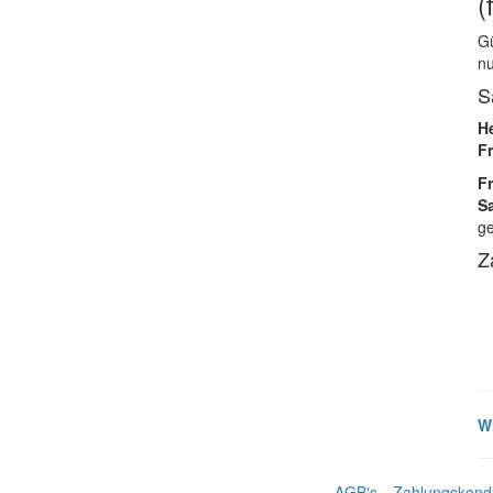
(
Gü
nu
S
H
F
Fr
S
ge
Z
W
AGB's
Zahlungskondi