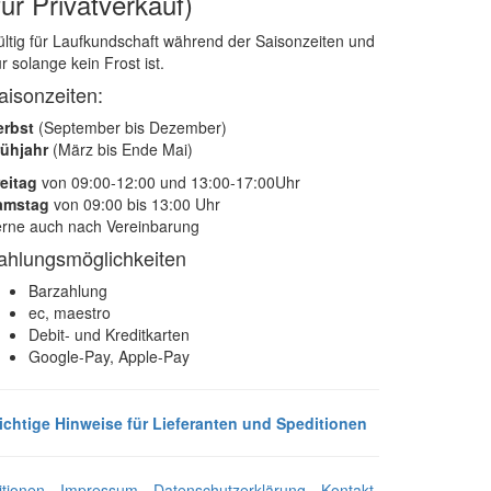
für Privatverkauf)
ltig für Laufkundschaft während der Saisonzeiten und
r solange kein Frost ist.
aisonzeiten:
erbst
(September bis Dezember)
rühjahr
(März bis Ende Mai)
eitag
von 09:00-12:00 und 13:00-17:00Uhr
amstag
von 09:00 bis 13:00 Uhr
rne auch nach Vereinbarung
ahlungsmöglichkeiten
Barzahlung
ec, maestro
Debit- und Kreditkarten
Google-Pay, Apple-Pay
ichtige Hinweise für Lieferanten und Speditionen
tionen
Impressum
Datenschutzerklärung
Kontakt