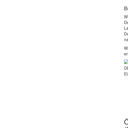
B
Wi
De
La
De
na
Wi
er
D
EU
Ö