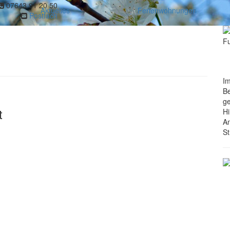
07643 91 20 50
Aktuelles
Ferienwohnungen
Postfach
Im
Be
g
t
Hi
An
St