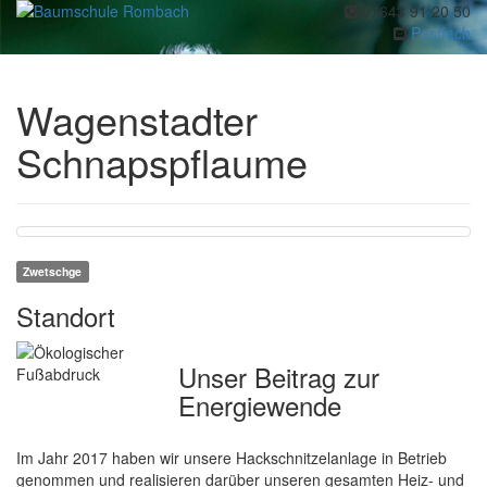
07643 91 20 50
Toggl
Postfach
navig
Wagenstadter
Schnapspflaume
Zwetschge
Standort
Unser Beitrag zur
Energiewende
Im Jahr 2017 haben wir unsere Hackschnitzelanlage in Betrieb
genommen und realisieren darüber unseren gesamten Heiz- und