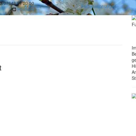
07643 91 20 50
Aktuelles
Ferienwohnungen
Postfach
Im
Be
g
t
Hi
An
St