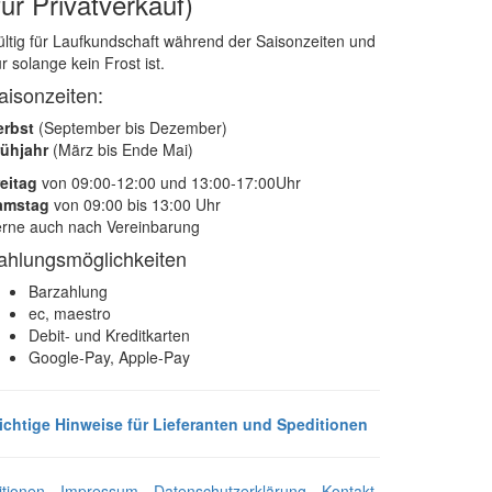
für Privatverkauf)
ltig für Laufkundschaft während der Saisonzeiten und
r solange kein Frost ist.
aisonzeiten:
erbst
(September bis Dezember)
rühjahr
(März bis Ende Mai)
eitag
von 09:00-12:00 und 13:00-17:00Uhr
amstag
von 09:00 bis 13:00 Uhr
rne auch nach Vereinbarung
ahlungsmöglichkeiten
Barzahlung
ec, maestro
Debit- und Kreditkarten
Google-Pay, Apple-Pay
ichtige Hinweise für Lieferanten und Speditionen
tionen
Impressum
Datenschutzerklärung
Kontakt