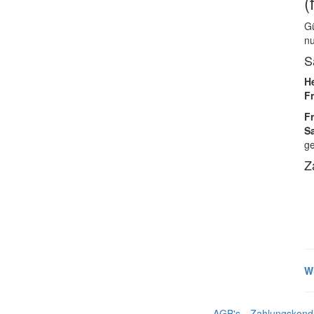
(
Gü
nu
S
H
F
Fr
S
ge
Z
W
AGB's
Zahlungskondi