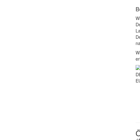
B
Wi
De
La
De
na
Wi
er
D
EU
Ö