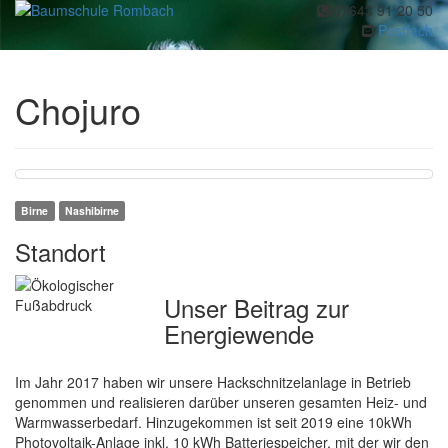
07643 91 20 50
Toggl
Postfach
navig
Chojuro
Birne
Nashibirne
Standort
Unser Beitrag zur
Energiewende
Im Jahr 2017 haben wir unsere Hackschnitzelanlage in Betrieb
genommen und realisieren darüber unseren gesamten Heiz- und
Warmwasserbedarf. Hinzugekommen ist seit 2019 eine 10kWh
Photovoltaik-Anlage inkl. 10 kWh Batteriespeicher, mit der wir den