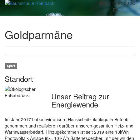
07643 91 20 50
Toggl
Postfach
navig
Goldparmäne
Apfel
Standort
Unser Beitrag zur
Energiewende
Im Jahr 2017 haben wir unsere Hackschnitzelanlage in Betrieb
genommen und realisieren darüber unseren gesamten Heiz- und
Warmwasserbedarf. Hinzugekommen ist seit 2019 eine 10kWh
Photovoltaik-Anlage inkl. 10 kWh Batteriespeicher, mit der wir den