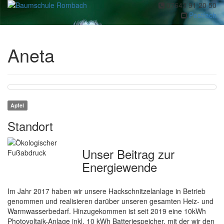
07643 91 20 50
Toggl
Postfach
navig
Aneta
Apfel
Standort
Unser Beitrag zur
Energiewende
Im Jahr 2017 haben wir unsere Hackschnitzelanlage in Betrieb
genommen und realisieren darüber unseren gesamten Heiz- und
Warmwasserbedarf. Hinzugekommen ist seit 2019 eine 10kWh
Photovoltaik-Anlage inkl. 10 kWh Batteriespeicher, mit der wir den