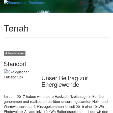
07643 91 20 50
Toggl
Postfach
navig
Tenah
Johannisbeere
Standort
Unser Beitrag zur
Energiewende
Im Jahr 2017 haben wir unsere Hackschnitzelanlage in Betrieb
genommen und realisieren darüber unseren gesamten Heiz- und
Warmwasserbedarf. Hinzugekommen ist seit 2019 eine 10kWh
Photovoltaik-Anlage inkl. 10 kWh Batteriespeicher, mit der wir den